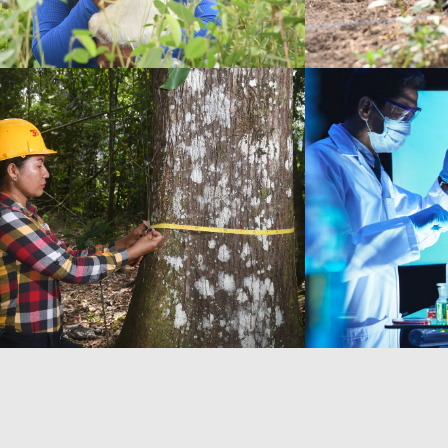
CARRERA DE
CA
INGENIERÍA
INGENI
FORESTAL