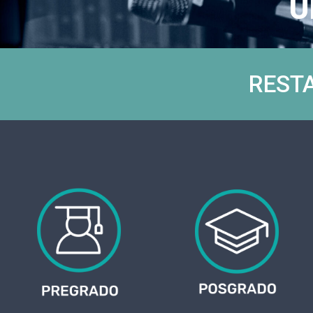
U
REST